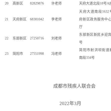
20
高新区
82829876
许老师
天府大道北段18
号
A
天府大道南段1632
21
天府新区
68381042
李老师
府新区政务服务中
厅
东部新区新民乡迎宾
22
东部新区
27250716
刘老师
号
简阳市射洪坝街道
23
简阳市
27551998
冯老师
南段334
号
成都市残疾人联合会
2022
年
3
月