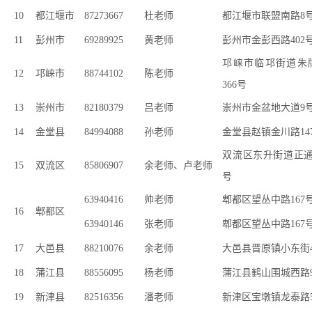
10
都江堰市
87273667
杜老师
都江堰市联盟南路8
11
彭州市
69289925
黄老师
彭州市金彭西路402
邛崃市临邛街道朱
12
邛崃市
88744102
陈老师
366
号
13
崇州市
82180379
吕老师
崇州市金盆地大道9
14
金堂县
84994088
孙老师
金堂县赵镇金川路147
双流区东升街道正通路
15
双流区
85806907
余老师、卢老师
号
63940416
帅老师
郫都区望丛中路167
16
郫都区
63940146
张老师
郫都区望丛中路167
17
大邑县
88210076
余老师
大邑县晋原镇小东街4
18
蒲江县
88556095
杨老师
蒲江县鹤山围城西路9
19
新津县
82516356
潘老师
新津区宝墩镇龙泰路