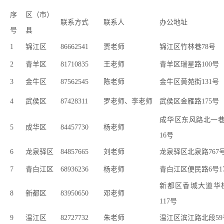
序
区（市）
联系方式
联系人
办公地址
号
县
1
锦江区
86662541
贾老师
锦江区竹林巷78
号
2
青羊区
81710835
王老师
青羊区瑞星路100
号
3
金牛区
87562545
陈老师
金牛区黄苑街131
号
4
武侯区
87428311
罗老师、李老师
武侯区金雁路175
号
成华区东风路北一巷
5
成华区
84457730
杨老师
16
号
6
龙泉驿区
84857665
刘老师
龙泉驿区北泉路767
7
青白江区
68936236
杨老师
青白江区便民路6
号
1
新都区香城大道华
8
新都区
83950650
邓老师
117
号
9
温江区
82727732
朱老师
温江区滨江路北段59