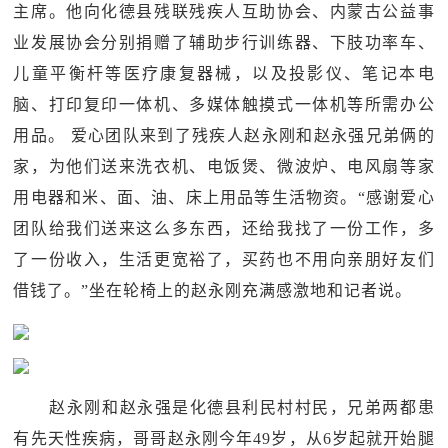
主席。他向化德县残联残疾人互助协会、内蒙古公益事
业发展协会分别捐赠了辅助步行训练器、下肢功率车、
儿童平衡杆等医疗康复器械，以及投影仪、笔记本电
脑、打印复印一体机、多媒体触摸式一体机等所需办公
用品。 爱心团队来到了残疾人赵永刚和赵永强兄弟俩的
家，为他们送来洗衣机、电饭煲、微波炉、电风扇等家
用电器和米、面、油、床上用品等生活物资。“感谢爱心
团队给我们送来这么多东西，还给我找了一份工作，多
了一份收入，生活更宽裕了，买药也不用向亲朋好友们
借钱了。”坐在轮椅上的赵永刚充满感激地和记者说。
赵永刚和赵永强是化德县利民村村民，兄弟两都患
有先天性疾病，哥哥赵永刚今年49岁，从6岁起就开始腿